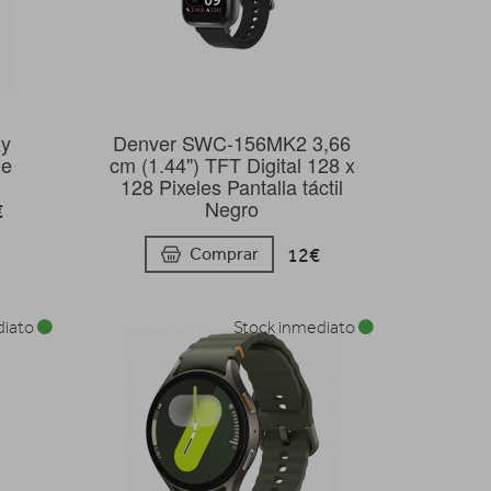
xy
Denver SWC-156MK2 3,66
de
cm (1.44") TFT Digital 128 x
128 Pixeles Pantalla táctil
Negro
€
12€
Comprar
diato
Stock inmediato