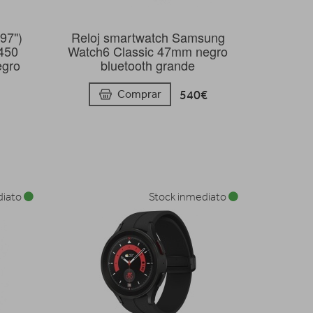
97")
Reloj smartwatch Samsung
450
Watch6 Classic 47mm negro
egro
bluetooth grande
540€
Comprar
diato
Stock inmediato