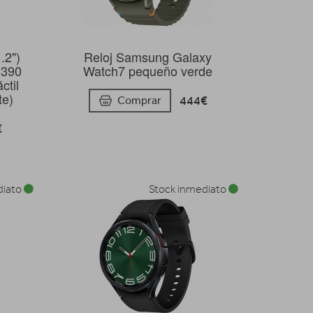
.2")
Reloj Samsung Galaxy
 390
Watch7 pequeño verde
ctil
te)
444€
Comprar
€
diato
Stock inmediato