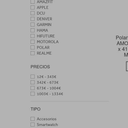
AMAZFIT
APPLE
DCU
DENVER
GARMIN
HAMA
Polar
HIFUTURE
AMOL
MOTOROLA
x 41
POLAR
M
REALME
SAMSUNG
SUUNTO
PRECIOS
XIAOMI
12€ - 343€
342€ - 673€
673€ - 1004€
1003€ - 1334€
TIPO
Accesorios
Smartwatch