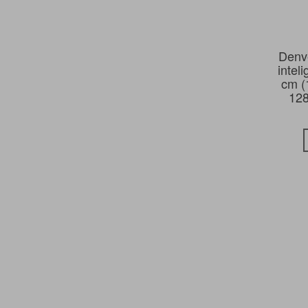
Denv
intel
cm (
128