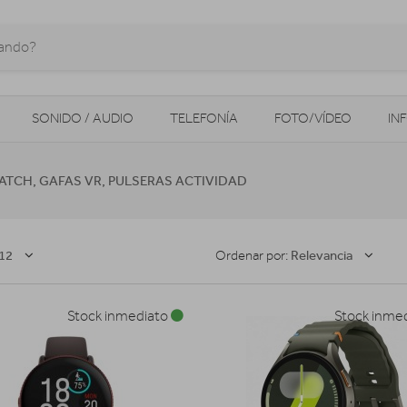
SONIDO / AUDIO
TELEFONÍA
FOTO/VÍDEO
IN
MOVILIDAD URBANA
NAVEGADORES GPS
CONSOLAS
TCH, GAFAS VR, PULSERAS ACTIVIDAD
12
Relevancia
Ordenar por:
Stock inmediato
Stock inme