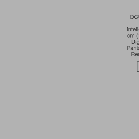
DCU
intel
cm 
Dig
Panta
Ren